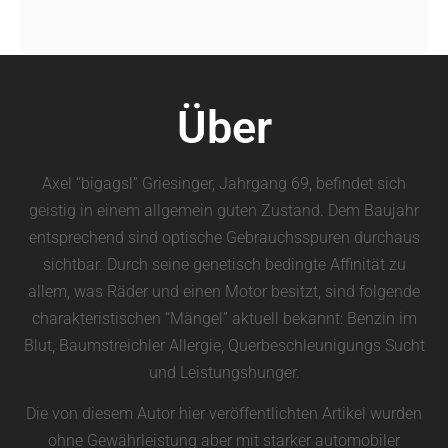
Über
Axel “bigagsl” Griesinger, Jahrgang 69, befindet sich
geistig in einem allgemein guten Zustand. Dem Baujahr
entsprechend sind optische Gebrauchsspuren durchaus
sichtbar. Durch seine genetisch bedingte Affinität zu
allem, was Räder und einen Motor besitzt, sind folgende
charakteristischen “Mängel” aktuell bekannt: Benzin im
Blut, Baumstreichler Allergie, Querbeschleunigungs Sucht
und Leistungshunger.
Die von diesem Autor hier veröffentlichten Artikel wurden
ohne Gewährleistung aber mit starker automobiler