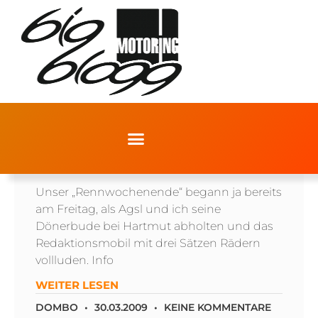
MU-SHY RACING (I)
Unser „Rennwochenende“ begann ja bereits
am Freitag, als Agsl und ich seine
Dönerbude bei Hartmut abholten und das
Redaktionsmobil mit drei Sätzen Rädern
vollluden. Info
WEITER LESEN
DOMBO
30.03.2009
KEINE KOMMENTARE