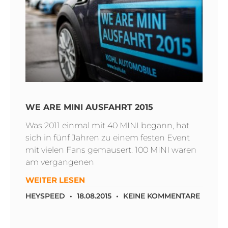
WE ARE MINI AUSFAHRT 2015
Was 2011 einmal mit 40 MINI begann, hat
sich in fünf Jahren zu einem festen Event
mit vielen Fans gemausert. 100 MINI waren
am vergangenen
WEITER LESEN
HEYSPEED
18.08.2015
KEINE KOMMENTARE