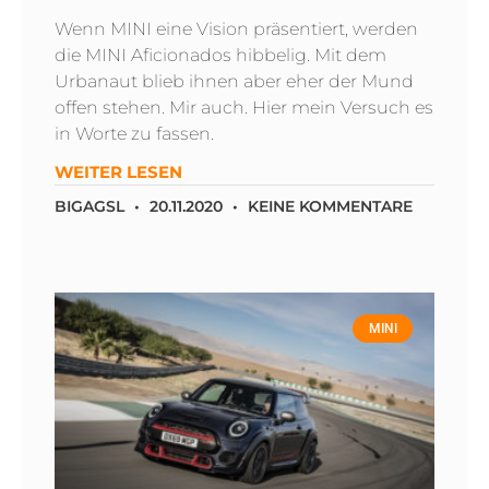
Wenn MINI eine Vision präsentiert, werden
die MINI Aficionados hibbelig. Mit dem
Urbanaut blieb ihnen aber eher der Mund
offen stehen. Mir auch. Hier mein Versuch es
in Worte zu fassen.
WEITER LESEN
BIGAGSL
20.11.2020
KEINE KOMMENTARE
MINI