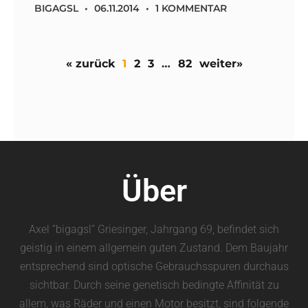
BIGAGSL
06.11.2014
1 KOMMENTAR
« zurück
1
2
3
…
82
weiter»
Über
Axel “bigagsl” Griesinger, Jahrgang 69, befindet sich
geistig in einem allgemein guten Zustand. Dem Baujahr
entsprechend sind optische Gebrauchsspuren durchaus
sichtbar. Durch seine genetisch bedingte Affinität zu
allem, was Räder und einen Motor besitzt, sind folgende