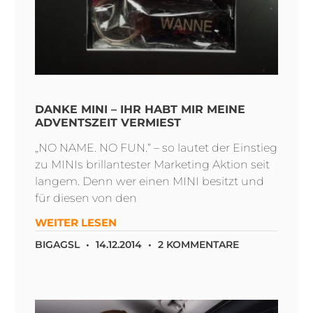
DANKE MINI – IHR HABT MIR MEINE
ADVENTSZEIT VERMIEST
„NO NAME. NO FUN.“ – so lautet der Einstieg
zu MINIs brillantester Marketing Aktion seit
langem. Denn wer einen MINI besitzt und
für diesen von den
WEITER LESEN
BIGAGSL
14.12.2014
2 KOMMENTARE