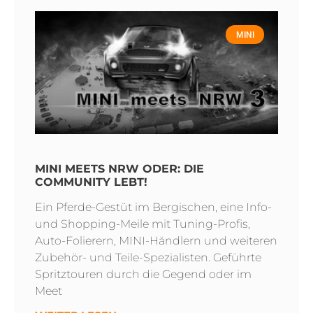
MINI
MINI MEETS NRW ODER: DIE
COMMUNITY LEBT!
Ein Pferde-Gestüt im Bergischen, eine Info-
und Shopping-Meile mit Tuning-Profis,
Auto-Folierern, MINI-Händlern und weiteren
Zubehör- und Teile-Spezialisten. Geführte
Spritztouren durch die Gegend oder im
Meet