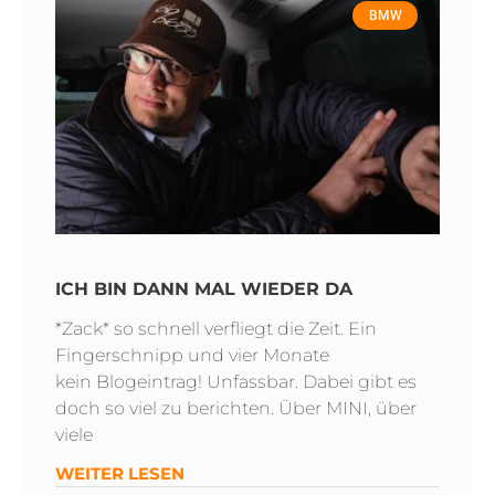
BMW
ICH BIN DANN MAL WIEDER DA
*Zack* so schnell verfliegt die Zeit. Ein
Fingerschnipp und vier Monate
kein Blogeintrag! Unfassbar. Dabei gibt es
doch so viel zu berichten. Über MINI, über
viele
WEITER LESEN