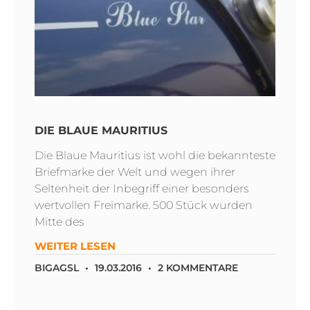
DIE BLAUE MAURITIUS
Die Blaue Mauritius ist wohl die bekannteste
Briefmarke der Welt und wegen ihrer
Seltenheit der Inbegriff einer besonders
wertvollen Freimarke. 500 Stück wurden
Mitte des
WEITER LESEN
BIGAGSL
19.03.2016
2 KOMMENTARE