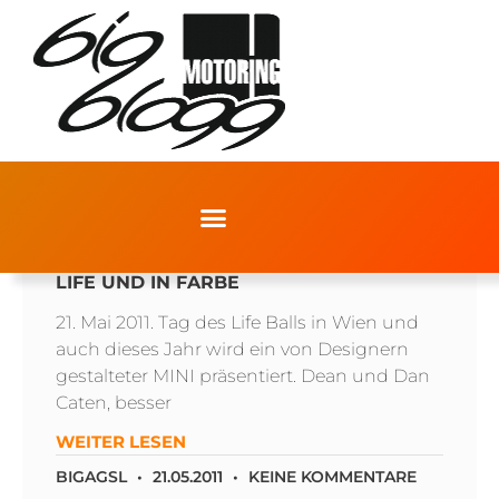
LIFE BALL 2011: DER DSQUARED² MINI
LIFE UND IN FARBE
21. Mai 2011. Tag des Life Balls in Wien und
auch dieses Jahr wird ein von Designern
gestalteter MINI präsentiert. Dean und Dan
Caten, besser
WEITER LESEN
BIGAGSL
21.05.2011
KEINE KOMMENTARE