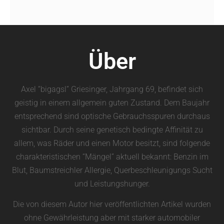
Über
Axel “bigagsl” Griesinger, Jahrgang 69, befindet sich
geistig in einem allgemein guten Zustand. Dem Baujahr
entsprechend sind optische Gebrauchsspuren durchaus
sichtbar. Durch seine genetisch bedingte Affinität zu
allem, was Räder und einen Motor besitzt, sind folgende
charakteristischen “Mängel” aktuell bekannt: Benzin im
Blut, Baumstreichler Allergie, Querbeschleunigungs Sucht
und Leistungshunger.
Die von diesem Autor hier veröffentlichten Artikel wurden
ohne Gewährleistung aber mit starker automobiler