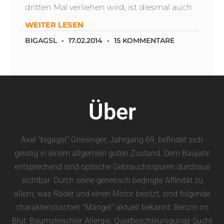
dritten Mal verliehen wird, ist diesmal auch
WEITER LESEN
BIGAGSL
17.02.2014
15 KOMMENTARE
Über
Axel “bigagsl” Griesinger, Jahrgang 69, befindet sich
geistig in einem allgemein guten Zustand. Dem Baujahr
entsprechend sind optische Gebrauchsspuren durchaus
sichtbar. Durch seine genetisch bedingte Affinität zu
allem, was Räder und einen Motor besitzt, sind folgende
charakteristischen “Mängel” aktuell bekannt: Benzin im
Blut, Baumstreichler Allergie, Querbeschleunigungs Sucht