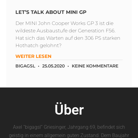
LET’S TALK ABOUT MINI GP
Der MINI John Cooper Works GP 3 ist die
wildeste Ausbaustufe der Generation F56.
Hat sich das Warten auf den 306 PS starken
Hothatch gelohnt?
WEITER LESEN
BIGAGSL
25.05.2020
KEINE KOMMENTARE
Über
Axel “bigagsl” Griesinger, Jahrgang 69, befindet sich
geistig in einem allgemein guten Zustand. Dem Baujahr