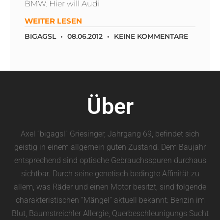
BMW. Hier will Audi
WEITER LESEN
BIGAGSL
08.06.2012
KEINE KOMMENTARE
Über
Axel “bigagsl” Griesinger, Jahrgang 69, befindet sich
geistig in einem allgemein guten Zustand. Dem Baujahr
entsprechend sind optische Gebrauchsspuren durchaus
sichtbar. Durch seine genetisch bedingte Affinität zu
allem, was Räder und einen Motor besitzt, sind folgende
charakteristischen “Mängel” aktuell bekannt: Benzin im
Blut, Baumstreichler Allergie, Querbeschleunigungs Sucht