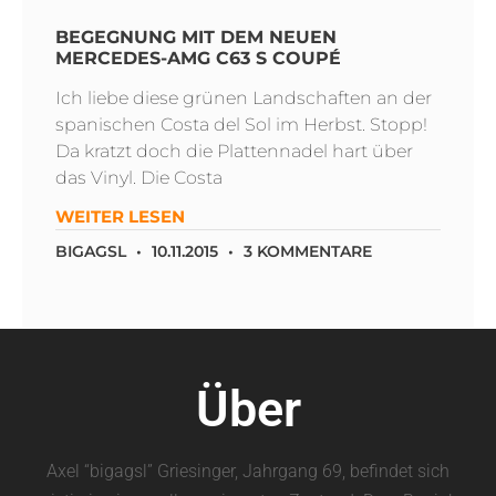
BEGEGNUNG MIT DEM NEUEN
MERCEDES-AMG C63 S COUPÉ
Ich liebe diese grünen Landschaften an der
spanischen Costa del Sol im Herbst. Stopp!
Da kratzt doch die Plattennadel hart über
das Vinyl. Die Costa
WEITER LESEN
BIGAGSL
10.11.2015
3 KOMMENTARE
Über
Axel “bigagsl” Griesinger, Jahrgang 69, befindet sich