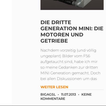
DIE DRITTE
GENERATION MINI: DIE
MOTOREN UND
GETRIEBE
Nachdem vorzeitig (und völlig
ungeplant) Bilder vom F56
aufgetaucht sind, habe ich mir
so meine Gedanken zur dritten
MINI Generation gemacht. Doch
bei allen Diskussionen um das
WEITER LESEN
BIGAGSL
11.07.2013
KEINE
KOMMENTARE