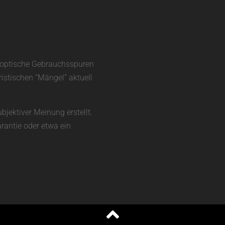
d optische Gebrauchsspuren
ristischen “Mängel” aktuell
bjektiver Meinung erstellt.
rantie oder etwa ein