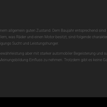
in einem allgemein guten Zustand. Dem Baujahr entsprechend sin
allem, was Räder und einen Motor besitzt, sind folgende charakte
unigungs Sucht und Leistungshunger.
Gewährleistung aber mit starker automobiler Begeisterung und su
ie Meinungsbildung Einfluss zu nehmen. Trotzdem gibt es keine Ga