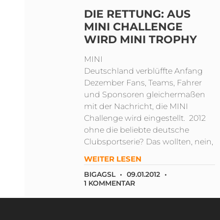
DIE RETTUNG: AUS
MINI CHALLENGE
WIRD MINI TROPHY
MINI
Deutschland verblüffte Anfang
Dezember Fans, Teams, Fahrer
und Sponsoren gleichermaßen
mit der Nachricht, die MINI
Challenge wird eingestellt. 2012
ohne die beliebte deutsche
Clubsportserie? Das wollten, nein,
WEITER LESEN
BIGAGSL
09.01.2012
1 KOMMENTAR