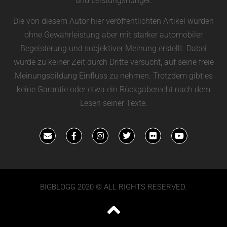
und Leistungshunger.
Die von diesem Autor hier veröffentlichten Artikel wurden
ohne Gewährleistung aber mit starker automobiler
Begeisterung und subjektiver Meinung erstellt. Dabei
wurde zu keiner Zeit durch Dritte versucht, auf seine freie
Meinungsbildung Einfluss zu nehmen. Trotzdem gibt es
keine Garantie oder etwa ein Rückgaberecht nach dem
Lesen seiner Texte.
BIGBLOGG 2020 © ALL RIGHTS RESERVED.