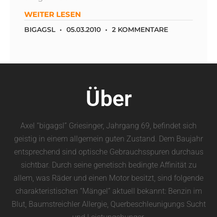
WEITER LESEN
BIGAGSL
05.03.2010
2 KOMMENTARE
Über
Axel “bigagsl” Griesinger, Jahrgang 69, befindet sich
geistig in einem allgemein guten Zustand. Dem Baujahr
entsprechend sind optische Gebrauchsspuren durchaus
sichtbar. Durch seine genetisch bedingte Affinität zu
allem, was Räder und einen Motor besitzt, sind folgende
charakteristischen “Mängel” aktuell bekannt: Benzin im
Blut, Baumstreichler Allergie, Querbeschleunigungs Sucht