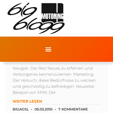
MINI COUNTRYMAN BACKSTAGE
Neugier. Der Reiz Neues zu erfahren und
Verborgenes kennenzulernen. Marketing.
Der Versuch, diese Bedürfnisse zu wecken
und gleichzeitig zu befriedigen. Neuestes
Beispiel von MINI: Der
WEITER LESEN
BIGAGSL
05.03.2010
7 KOMMENTARE