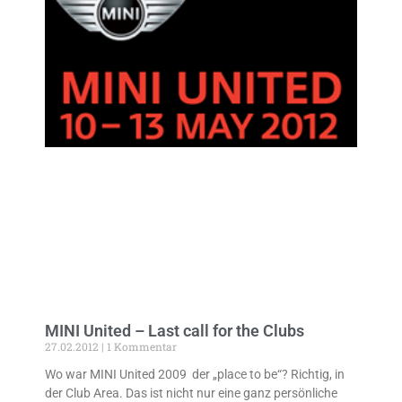
MINI United – Last call for the Clubs
27.02.2012
1 Kommentar
Wo war MINI United 2009 der „place to be“? Richtig, in
der Club Area. Das ist nicht nur eine ganz persönliche