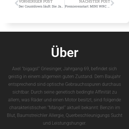
VORHERIGER POST
NÄCHSTER POST
Der Countdown läuft: Die Jagst-Kocher-Tour 2011
Premierenstart: MINI WRC Team bei der Rallye WM auf Sardinien
Über
Axel “bigagsl” Griesinger, Jahrgang 69, befindet sich
geistig in einem allgemein guten Zustand. Dem Baujahr
entsprechend sind optische Gebrauchsspuren durchaus
sichtbar. Durch seine genetisch bedingte Affinität zu
allem, was Räder und einen Motor besitzt, sind folgende
charakteristischen “Mängel” aktuell bekannt: Benzin im
Blut, Baumstreichler Allergie, Querbeschleunigungs Sucht
und Leistungshunger.