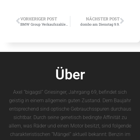
VORHERIGER POST
NÄCHSTER POST
BMW Group Verkaufszahlen im August: +2%
dombo am Dienstag 9.9.
Über
Axel “bigagsl” Griesinger, Jahrgang 69, befindet sich
geistig in einem allgemein guten Zustand. Dem Baujahr
entsprechend sind optische Gebrauchsspuren durchaus
sichtbar. Durch seine genetisch bedingte Affinität zu
allem, was Räder und einen Motor besitzt, sind folgende
charakteristischen “Mängel” aktuell bekannt: Benzin im