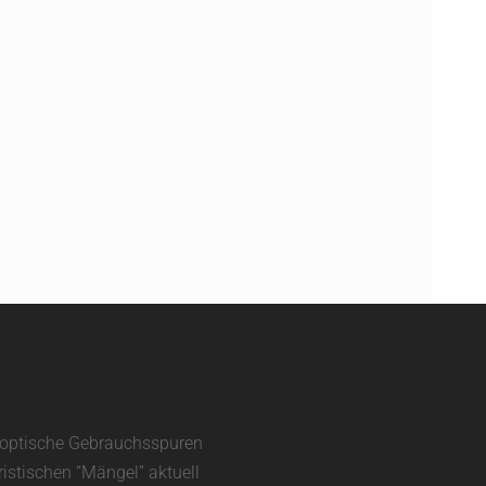
d optische Gebrauchsspuren
ristischen “Mängel” aktuell