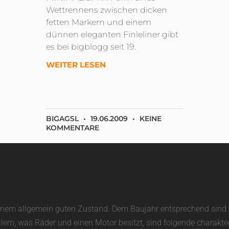
Wettrennens zwischen dicken
fetten Markern und einem
dünnen eleganten Finleliner gibt
es bei bigblogg seit 19.
WEITER LESEN
BIGAGSL
19.06.2009
KEINE
KOMMENTARE
in einem allgemein guten Zustand. Dem Baujahr entsprechend sin
allem, was Räder und einen Motor besitzt, sind folgende charakte