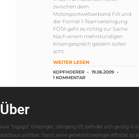
zwischen dem
Motorsportweltverband FIA und
der Formel 1-Teamvereinigung
FOTA geht es richtig zur Sache.
Nach einem mehrstündigen
Krisengespräch gestern sollen
acht
WEITER LESEN
KOPFHOERER
19.06.2009
1 KOMMENTAR
Über
Axel “bigagsl” Griesinger, Jahrgang 69, befindet sich geistig 
durchaus sichtbar. Durch seine genetisch bedingte Affinität zu 