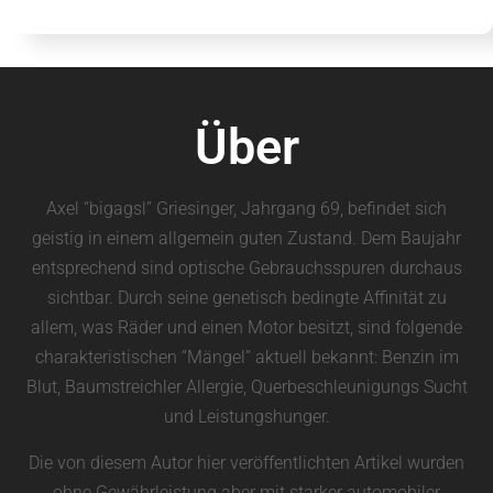
Über
Axel “bigagsl” Griesinger, Jahrgang 69, befindet sich
geistig in einem allgemein guten Zustand. Dem Baujahr
entsprechend sind optische Gebrauchsspuren durchaus
sichtbar. Durch seine genetisch bedingte Affinität zu
allem, was Räder und einen Motor besitzt, sind folgende
charakteristischen “Mängel” aktuell bekannt: Benzin im
Blut, Baumstreichler Allergie, Querbeschleunigungs Sucht
und Leistungshunger.
Die von diesem Autor hier veröffentlichten Artikel wurden
ohne Gewährleistung aber mit starker automobiler