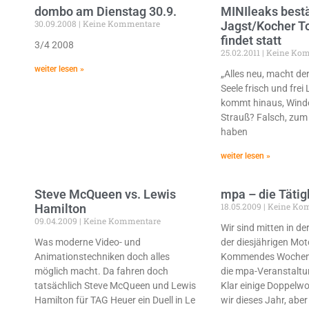
dombo am Dienstag 30.9.
MINIleaks bestä
30.09.2008
Keine Kommentare
Jagst/Kocher T
findet statt
3/4 2008
25.02.2011
Keine Kom
weiter lesen »
„Alles neu, macht de
Seele frisch und frei
kommt hinaus, Winde
Strauß? Falsch, zum
haben
weiter lesen »
Steve McQueen vs. Lewis
mpa – die Tätig
18.05.2009
Keine Ko
Hamilton
09.04.2009
Keine Kommentare
Wir sind mitten in d
Was moderne Video- und
der diesjährigen Mot
Animationstechniken doch alles
Kommendes Wochene
möglich macht. Da fahren doch
die mpa-Veranstaltu
tatsächlich Steve McQueen und Lewis
Klar einige Doppel
Hamilton für TAG Heuer ein Duell in Le
wir dieses Jahr, aber