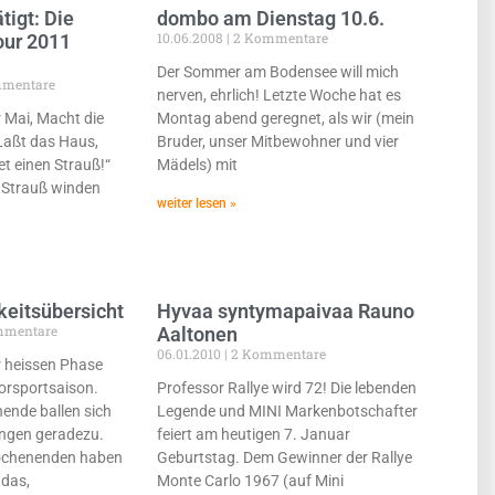
tigt: Die
dombo am Dienstag 10.6.
10.06.2008
2 Kommentare
our 2011
Der Sommer am Bodensee will mich
mentare
nerven, ehrlich! Letzte Woche hat es
r Mai, Macht die
Montag abend geregnet, als wir (mein
 Laßt das Haus,
Bruder, unser Mitbewohner und vier
t einen Strauß!“
Mädels) mit
 Strauß winden
weiter lesen »
keitsübersicht
Hyvaa syntymapaivaa Rauno
mmentare
Aaltonen
06.01.2010
2 Kommentare
er heissen Phase
orsportsaison.
Professor Rallye wird 72! Die lebenden
nde ballen sich
Legende und MINI Markenbotschafter
ngen geradezu.
feiert am heutigen 7. Januar
wochenenden haben
Geburtstag. Dem Gewinner der Rallye
 das,
Monte Carlo 1967 (auf Mini