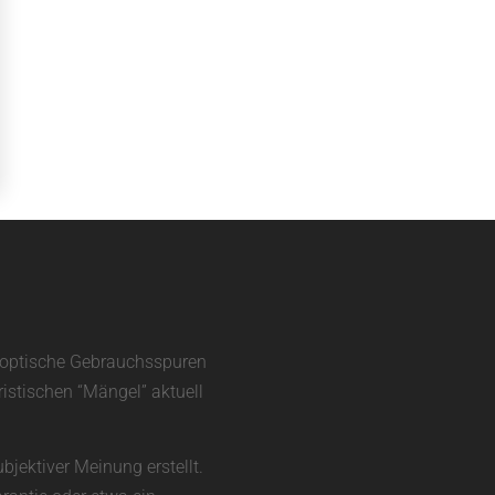
d optische Gebrauchsspuren
ristischen “Mängel” aktuell
bjektiver Meinung erstellt.