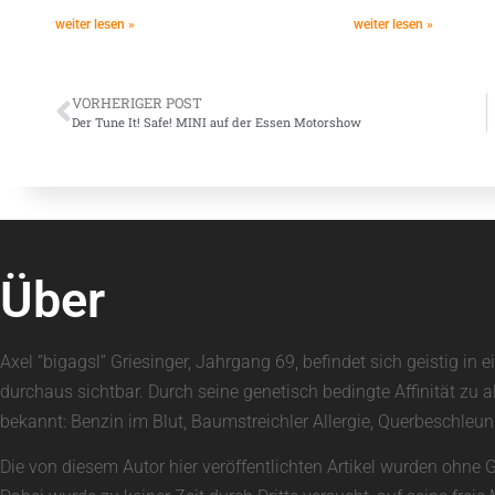
weiter lesen »
weiter lesen »
VORHERIGER POST
Der Tune It! Safe! MINI auf der Essen Motorshow
Über
Axel “bigagsl” Griesinger, Jahrgang 69, befindet sich geistig 
durchaus sichtbar. Durch seine genetisch bedingte Affinität zu 
bekannt: Benzin im Blut, Baumstreichler Allergie, Querbeschle
Die von diesem Autor hier veröffentlichten Artikel wurden ohne 