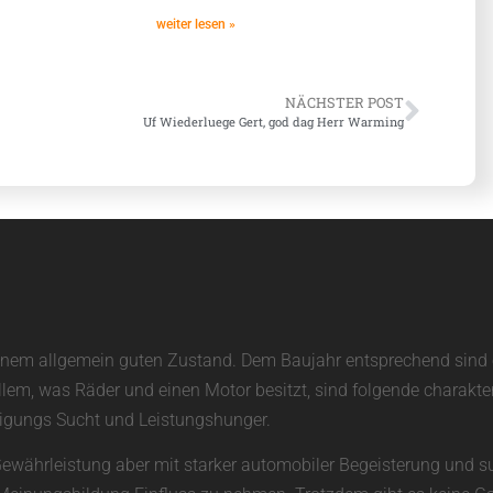
weiter lesen »
NÄCHSTER POST
Uf Wiederluege Gert, god dag Herr Warming
in einem allgemein guten Zustand. Dem Baujahr entsprechend sin
allem, was Räder und einen Motor besitzt, sind folgende charakte
unigungs Sucht und Leistungshunger.
Gewährleistung aber mit starker automobiler Begeisterung und su