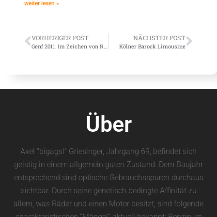
weiter lesen »
VORHERIGER POST
NÄCHSTER POST
Genf 2011: Im Zeichen von Rocketman und JCW S2000 – Teil 1
Kölner Barock Limousine
Über
Axel “bigagsl” Griesinger, Jahrgang 69, befindet sich
geistig in einem allgemein guten Zustand. Dem Baujahr
entsprechend sind optische Gebrauchsspuren durchaus
sichtbar. Durch seine genetisch bedingte Affinität zu
allem, was Räder und einen Motor besitzt, sind folgende
charakteristischen “Mängel” aktuell bekannt: Benzin im