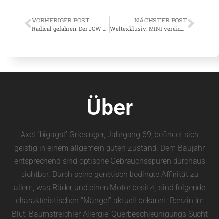
VORHERIGER POST
NÄCHSTER POST
Radical gefahren: Der JCW Paceman
Weltexklusiv: MINI vereinheitlicht Typenbezeichnungen
Über
Axel “bigagsl” Griesinger, Jahrgang 69, befindet sich
geistig in einem allgemein guten Zustand. Dem Baujahr
entsprechend sind optische Gebrauchsspuren durchaus
sichtbar. Durch seine genetisch bedingte Affinität zu
allem, was Räder und einen Motor besitzt, sind folgende
charakteristischen “Mängel” aktuell bekannt: Benzin im
Blut, Baumstreichler Allergie, Querbeschleunigungs Sucht