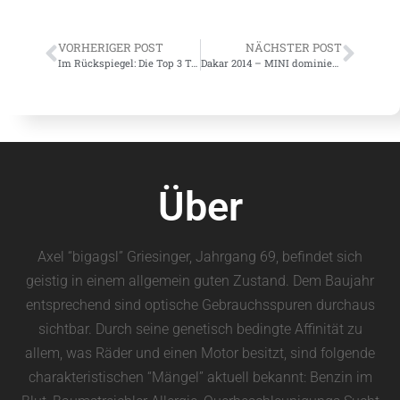
VORHERIGER POST
NÄCHSTER POST
Im Rückspiegel: Die Top 3 Testwagen 2013
Dakar 2014 – MINI dominiert und verliert trotzdem
Über
Axel “bigagsl” Griesinger, Jahrgang 69, befindet sich
geistig in einem allgemein guten Zustand. Dem Baujahr
entsprechend sind optische Gebrauchsspuren durchaus
sichtbar. Durch seine genetisch bedingte Affinität zu
allem, was Räder und einen Motor besitzt, sind folgende
charakteristischen “Mängel” aktuell bekannt: Benzin im