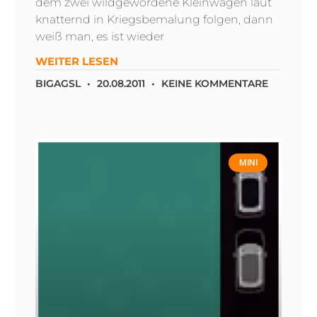
dem zwei wildgewordene Kleinwagen laut
knatternd in Kriegsbemalung folgen, dann
weiß man, es ist wieder
WEITER LESEN
BIGAGSL
20.08.2011
KEINE KOMMENTARE
MINI