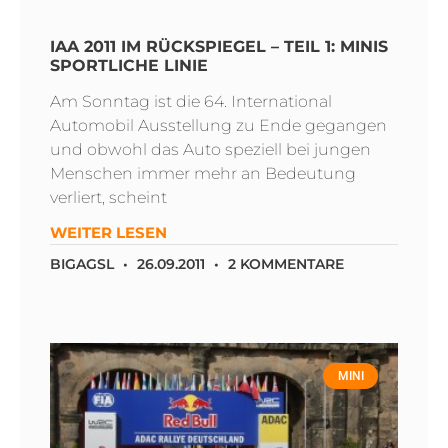
IAA 2011 IM RÜCKSPIEGEL – TEIL 1: MINIS
SPORTLICHE LINIE
Am Sonntag ist die 64. International
Automobil Ausstellung zu Ende gegangen
und obwohl das Auto speziell bei jungen
Menschen immer mehr an Bedeutung
verliert, scheint
WEITER LESEN
BIGAGSL
26.09.2011
2 KOMMENTARE
MINI