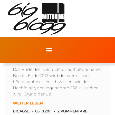
DER ERBE DES MINI GP IM DETAIL
Das Ende des R56 rückt unaufhaltbar näher.
Bereits Ende 2012 wird der werte Leser
höchstwahrscheinlich wissen, wie der
Nachfolger, der sogenannte F56, aussehen
wird. Grund genug
WEITER LESEN
BIGAGSL
05.10.2011
2 KOMMENTARE