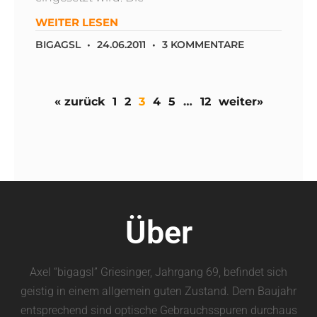
WEITER LESEN
BIGAGSL
24.06.2011
3 KOMMENTARE
« zurück
1
2
3
4
5
…
12
weiter»
Über
Axel “bigagsl” Griesinger, Jahrgang 69, befindet sich
geistig in einem allgemein guten Zustand. Dem Baujahr
entsprechend sind optische Gebrauchsspuren durchaus