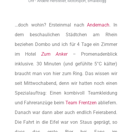
Uhr -
Andere Hersteller
,
Motorsport
,
smallblogg
…doch wohin? Ersteinmal nach
Andernach
. In
dem beschaulichen Städtchen am Rhein
beziehen Dombo und ich für 4 Tage ein Zimmer
im Hotel
Zum Anker
– Promenadenblick
inklusive. 30 Minuten (und gefühlte 5°C kälter)
braucht man von hier zum Ring. Das wissen wir
seit Mittwochabend, denn wir hatten noch einen
Spezialauftrag: Einen kombivoll Teamkleidung
und Fahreranzüge beim
Team Frentzen
abliefern.
Danach war dann aber auch endlich Feierabend.
Die Fahrt in die Eifel war von Staus geprägt, so
dass das erste Bier bei Fans im