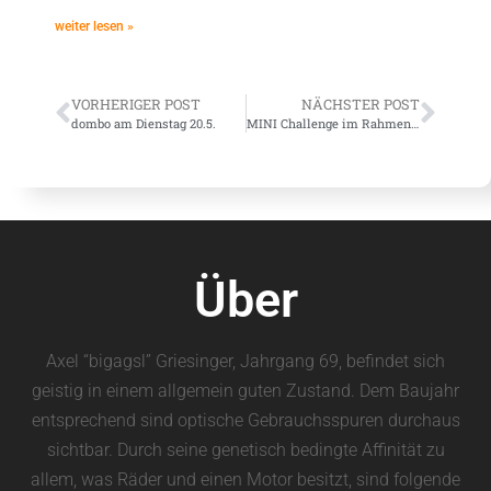
weiter lesen »
VORHERIGER POST
NÄCHSTER POST
dombo am Dienstag 20.5.
MINI Challenge im Rahmen des 24h Rennen
Über
Axel “bigagsl” Griesinger, Jahrgang 69, befindet sich
geistig in einem allgemein guten Zustand. Dem Baujahr
entsprechend sind optische Gebrauchsspuren durchaus
sichtbar. Durch seine genetisch bedingte Affinität zu
allem, was Räder und einen Motor besitzt, sind folgende