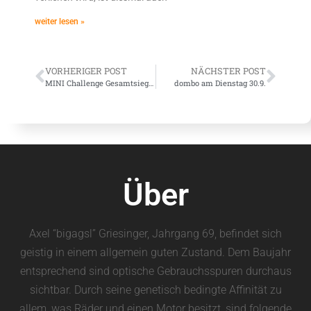
weiter lesen »
VORHERIGER POST
NÄCHSTER POST
MINI Challenge Gesamtsieger: Thomas Neumann
dombo am Dienstag 30.9.
Über
Axel “bigagsl” Griesinger, Jahrgang 69, befindet sich
geistig in einem allgemein guten Zustand. Dem Baujahr
entsprechend sind optische Gebrauchsspuren durchaus
sichtbar. Durch seine genetisch bedingte Affinität zu
allem, was Räder und einen Motor besitzt, sind folgende