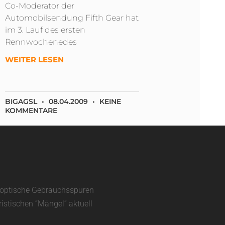
Co-Moderator der
Automobilsendung Fifth Gear hat
im 3. Lauf des ersten
Rennwochenedes
WEITER LESEN
BIGAGSL
08.04.2009
KEINE
KOMMENTARE
d optische Gebrauchsspuren
ristischen “Mängel” aktuell