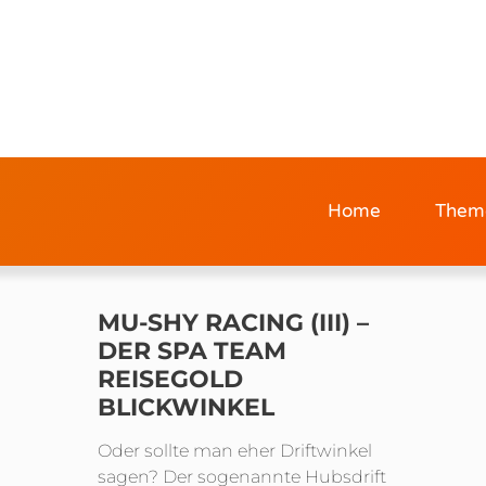
Home
Them
MU-SHY RACING (III) –
DER SPA TEAM
REISEGOLD
BLICKWINKEL
Oder sollte man eher Driftwinkel
sagen? Der sogenannte Hubsdrift