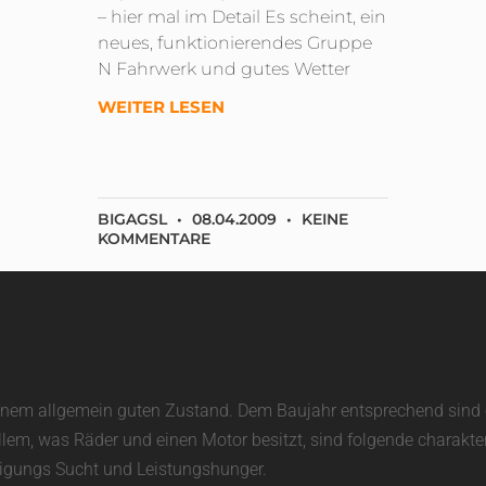
– hier mal im Detail Es scheint, ein
neues, funktionierendes Gruppe
N Fahrwerk und gutes Wetter
WEITER LESEN
BIGAGSL
08.04.2009
KEINE
KOMMENTARE
in einem allgemein guten Zustand. Dem Baujahr entsprechend sin
allem, was Räder und einen Motor besitzt, sind folgende charakte
unigungs Sucht und Leistungshunger.