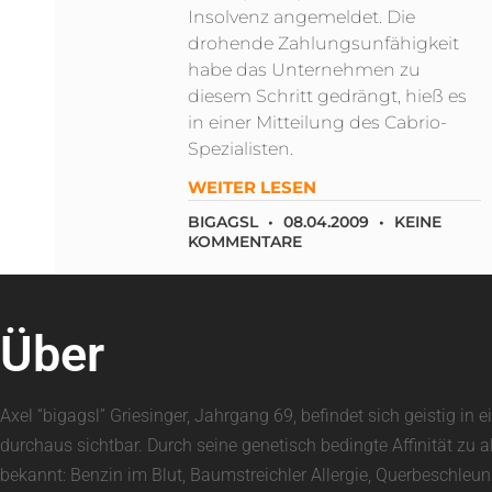
Insolvenz angemeldet. Die
drohende Zahlungsunfähigkeit
habe das Unternehmen zu
diesem Schritt gedrängt, hieß es
in einer Mitteilung des Cabrio-
Spezialisten.
WEITER LESEN
BIGAGSL
08.04.2009
KEINE
KOMMENTARE
Über
Axel “bigagsl” Griesinger, Jahrgang 69, befindet sich geistig 
durchaus sichtbar. Durch seine genetisch bedingte Affinität zu 
bekannt: Benzin im Blut, Baumstreichler Allergie, Querbeschle