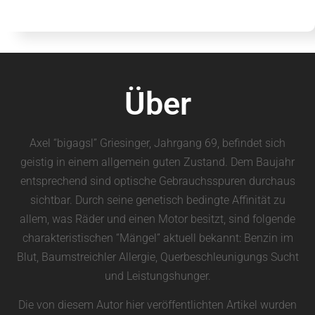
Über
Axel “bigagsl” Griesinger, Jahrgang 69, befindet sich
geistig in einem allgemein guten Zustand. Dem Baujahr
entsprechend sind optische Gebrauchsspuren durchaus
sichtbar. Durch seine genetisch bedingte Affinität zu
allem, was Räder und einen Motor besitzt, sind folgende
charakteristischen “Mängel” aktuell bekannt: Benzin im
Blut, Baumstreichler Allergie, Querbeschleunigungs Sucht
und Leistungshunger.
Die von diesem Autor hier veröffentlichten Artikel wurden