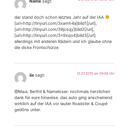
Name
sagt:
der stand doch schon letztes Jahr auf der IAA
[url=http://tinyurl.com/3xamh4a]bild1[/url],
[url=http://tinyurl.com/39jcsqy]bild2[/url],
[url=http://tinyurl.com/3x9xqo4]bild3[/url]
allerdings mit anderen Rädern und ich glaube ohne
die dicke Frontschürze
12.07.2010 um 09:58 Uhr
äx
sagt:
@Maui, Berthil & Nameloser: nochmals herzlichen
dank für eure hinweise. das auto ging anscheinend
wirklich auf der IAA vor lauter Roadster & Coupé
gedöns unter.