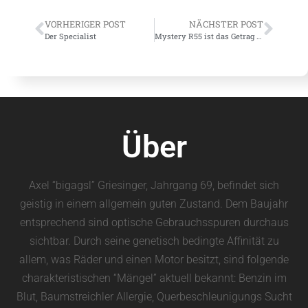
VORHERIGER POST
NÄCHSTER POST
Der Specialist
Mystery R55 ist das Getrag Hybrid Democar
Über
Axel “bigagsl” Griesinger, Jahrgang 69, befindet sich
geistig in einem allgemein guten Zustand. Dem Baujahr
entsprechend sind optische Gebrauchsspuren durchaus
sichtbar. Durch seine genetisch bedingte Affinität zu
allem, was Räder und einen Motor besitzt, sind folgende
charakteristischen “Mängel” aktuell bekannt: Benzin im
Blut, Baumstreichler Allergie, Querbeschleunigungs Sucht