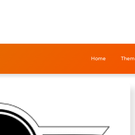
Home
Them