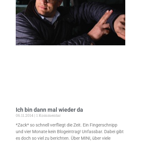
Ich bin dann mal wieder da
06.11.2014
1 Kommentar
*Zack* so schnell verfliegt die Zeit. Ein Fingerschnipp
und vier Monate kein Blogeintrag! Unfassbar. Dabei gibt
es doch so viel zu berichten. Über MINI, über viele