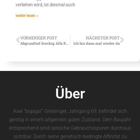
verliehen wird, ist diesmal auch
weiter lesen »
VORHERIGER POST
NÄCHSTER POST
Abgrundtief dreckig: Alfa Romeo 4C
Ich bin dann mal wieder da
Über
Axel “bigagsl” Griesinger, Jahrgang 69, befindet sich
geistig in einem allgemein guten Zustand. Dem Baujahr
entsprechend sind optische Gebrauchsspuren durchaus
sichtbar. Durch seine genetisch bedingte Affinität zu