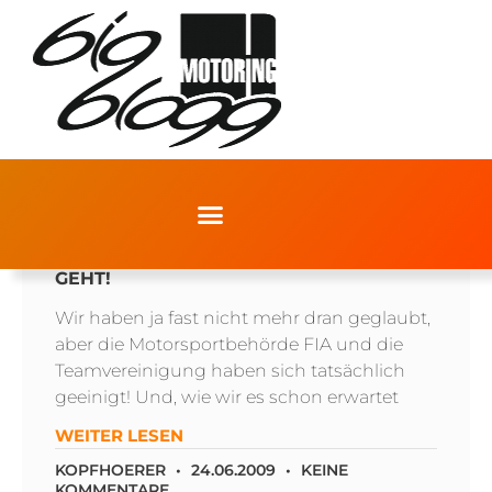
FOTA UND FIA EINIGEN SICH – MOSLEY
GEHT!
Wir haben ja fast nicht mehr dran geglaubt,
aber die Motorsportbehörde FIA und die
Teamvereinigung haben sich tatsächlich
geeinigt! Und, wie wir es schon erwartet
WEITER LESEN
KOPFHOERER
24.06.2009
KEINE
KOMMENTARE