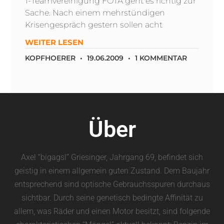
1-Teamvereinigung FOTA geht es richtig zur
Sache. Nach einem mehrstündigen
Krisengespräch gestern sollen acht
WEITER LESEN
KOPFHOERER
19.06.2009
1 KOMMENTAR
Über
Axel “bigagsl” Griesinger, Jahrgang 69, befindet sich
geistig in einem allgemein guten Zustand. Dem Baujahr
entsprechend sind optische Gebrauchsspuren durchaus
sichtbar. Durch seine genetisch bedingte Affinität zu
allem, was Räder und einen Motor besitzt, sind folgende