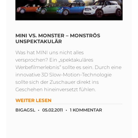
MINI VS. MONSTER – MONSTRÖS
UNSPEKTAKULÄR
Was hat MINI uns nicht alles
versprochen? Ein „spektakuläres
Werbefilmerlebnis“ sollte es sein. Durch eine
innovative 3D Slow-Motion-Technologie
sollte sich der Zuschauer direkt ins
Geschehen hineinversetzt fühlen.
WEITER LESEN
BIGAGSL
05.02.2011
1 KOMMENTAR