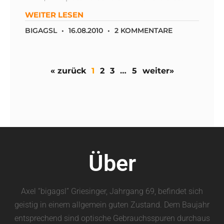
WEITER LESEN
BIGAGSL
16.08.2010
2 KOMMENTARE
« zurück
1
2
3
…
5
weiter»
Über
Axel “bigagsl” Griesinger, Jahrgang 69, befindet sich
geistig in einem allgemein guten Zustand. Dem Baujahr
entsprechend sind optische Gebrauchsspuren durchaus