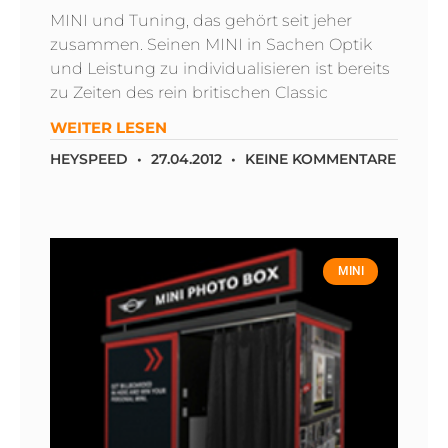
MINI und Tuning, das gehört seit jeher
zusammen. Seinen MINI in Sachen Optik
und Leistung zu individualisieren ist bereits
zu Zeiten des rein britischen Classic
WEITER LESEN
HEYSPEED
27.04.2012
KEINE KOMMENTARE
MINI