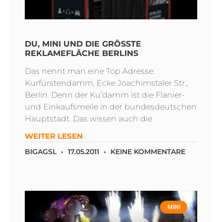
DU, MINI UND DIE GRÖSSTE R
EKLAMEFLÄCHE BERLINS
Das nennt man eine Top Adresse:
Kurfürstendamm, Ecke Joachimstaler Str.,
Berlin. Denn der Ku’damm ist die Flanier-
und Einkaufsmeile in der bundesdeutschen
Hauptstadt. Das wissen auch die
WEITER LESEN
BIGAGSL
17.05.2011
KEINE KOMMENTARE
MINI