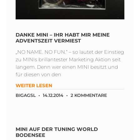
DANKE MINI – IHR HABT MIR MEINE
ADVENTSZEIT VERMIEST
„NO NAME. NO FUN.“ – so lautet der Einstieg
zu MINIs brillantester Marketing Aktion seit
langem. Denn wer einen MINI besitzt und
für diesen von den
WEITER LESEN
BIGAGSL
14.12.2014
2 KOMMENTARE
MINI AUF DER TUNING WORLD
BODENSEE