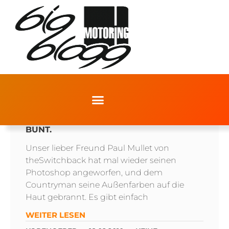
MINI COUNTRYMAN IN FARBE. UND
BUNT.
Unser lieber Freund Paul Mullet von
theSwitchback hat mal wieder seinen
Photoshop angeworfen, und dem
Countryman seine Außenfarben auf die
Haut gebrannt. Es gibt einfach
WEITER LESEN