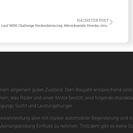
NÄCHSTER POST
1. Lauf MINI Challenge Hockenheimring: Abtrocknende Strecke, strahlender Sieger
in einem allgemein guten Zustand. Dem Baujahr entsprechend sin
allem, was Räder und einen Motor besitzt, sind folgende charakte
unigungs Sucht und Leistungshunger.
Gewährleistung aber mit starker automobiler Begeisterung und su
ie Meinungsbildung Einfluss zu nehmen. Trotzdem gibt es keine Ga