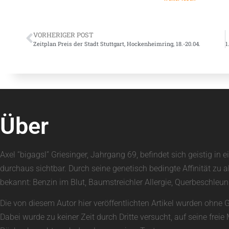
VORHERIGER POST
Zeitplan Preis der Stadt Stuttgart, Hockenheimring, 18.-20.04.
Über
Axel “bigagsl” Griesinger, Jahrgang 69, befindet sich geistig 
durchaus sichtbar. Durch seine genetisch bedingte Affinität zu 
bekannt: Benzin im Blut, Baumstreichler Allergie, Querbeschle
Die von diesem Autor hier veröffentlichten Artikel wurden ohne 
Dabei wurde zu keiner Zeit durch Dritte versucht, auf seine fre