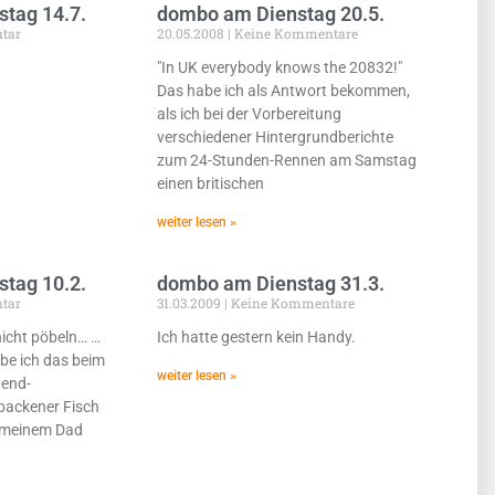
tag 14.7.
dombo am Dienstag 20.5.
tar
20.05.2008
Keine Kommentare
"In UK everybody knows the 20832!"
Das habe ich als Antwort bekommen,
als ich bei der Vorbereitung
verschiedener Hintergrundberichte
zum 24-Stunden-Rennen am Samstag
einen britischen
weiter lesen »
tag 10.2.
dombo am Dienstag 31.3.
tar
31.03.2009
Keine Kommentare
nicht pöbeln… …
Ich hatte gestern kein Handy.
be ich das beim
weiter lesen »
end-
backener Fisch
n meinem Dad