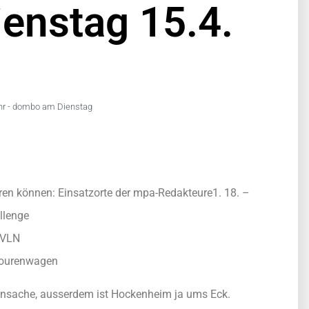
enstag 15.4.
r -
dombo am Dienstag
ieren können: Einsatzorte der mpa-Redakteure
1. 18. –
allenge
 VLN
 Tourenwagen
hrensache, ausserdem ist Hockenheim ja ums Eck.