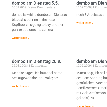
dombo am Dienstag 5.5.
dombo am Diens
05.05.2009
Keine Kommentare
14.07.2009
1 Kommen
dombo is writing dombo am Dienstag
noch 8 Arbeitstage!
bigagsl is bohring in the nose
weiter lesen »
Kopfhoerer is going to buy another
part to add onto his camera
weiter lesen »
dombo am Dienstag 26.8.
dombo am Diens
26.08.2008
1 Kommentar
10.02.2009
1 Kommen
Manche sagen, ich hätte seltsame
Mama sagt, ich soll 
Schlafgewohnheiten… :rolleyes:
echt, am Sonntag ha
gemütlichen Wochen
weiter lesen »
Familienessen (Über
mit viel Gemüse vo
gekocht) zu
weiter lesen »