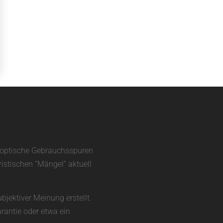
d optische Gebrauchsspuren
ristischen “Mängel” aktuell
bjektiver Meinung erstellt.
rantie oder etwa ein