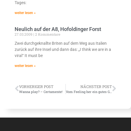
Tages:
weiter lesen »
Neulich auf der A8, Hofoldinger Forst
27.03.2009
2 Kommentare
Zwei durchgeknallte Briten auf dem Weg aus Italien
zurück auf ihre Insel und dann das: „I think we are in a
viral“ It must be
weiter lesen »
VORHERIGER POST
NÄCHSTER POST
Wanna play? – Certamente!
Vom Feeling her ein gutes Gefühl.