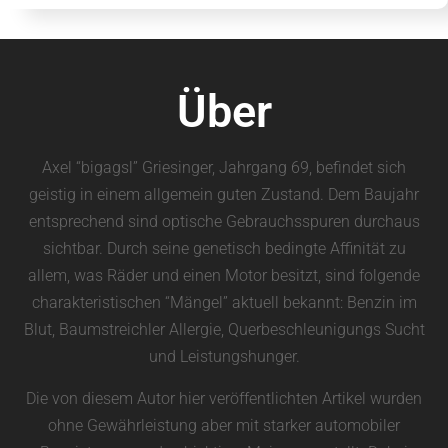
Über
Axel “bigagsl” Griesinger, Jahrgang 69, befindet sich
geistig in einem allgemein guten Zustand. Dem Baujahr
entsprechend sind optische Gebrauchsspuren durchaus
sichtbar. Durch seine genetisch bedingte Affinität zu
allem, was Räder und einen Motor besitzt, sind folgende
charakteristischen “Mängel” aktuell bekannt: Benzin im
Blut, Baumstreichler Allergie, Querbeschleunigungs Sucht
und Leistungshunger.
Die von diesem Autor hier veröffentlichten Artikel wurden
ohne Gewährleistung aber mit starker automobiler