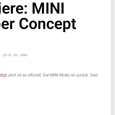
ere: MINI
er Concept
-
23:18
Uhr -
MINI
digt
, jetzt ist es offiziell: Der MINI Moke ist zurück. Sein