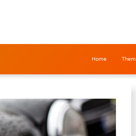
Home
Them