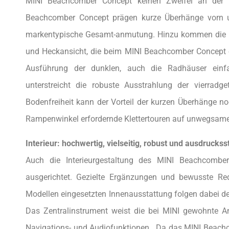
MINI Beachcomber Concept keinen Zweifel an der
Beachcomber Concept prägen kurze Überhänge vorn un
markentypische Gesamt-anmutung. Hinzu kommen die cha
und Heckansicht, die beim MINI Beachcomber Concept e
Ausführung der dunklen, auch die Radhäuser ein
unterstreicht die robuste Ausstrahlung der vierradge
Bodenfreiheit kann der Vorteil der kurzen Überhänge n
Rampenwinkel erfordernde Klettertouren auf unwegsame
Interieur: hochwertig, vielseitig, robust und ausdruckss
Auch die Interieurgestaltung des MINI Beachcomb
ausgerichtet. Gezielte Ergänzungen und bewusste Re
Modellen eingesetzten Innenausstattung folgen dabei de
Das Zentralinstrument weist die bei MINI gewohnte 
Navigations- und Audiofunktionen. Da das MINI Beach