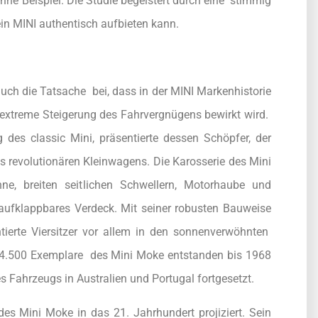
ohne Beispiel. Die Studie begeistert durch eine stimmig
n MINI authentisch aufbieten kann.
uch die Tatsache bei, dass in der MINI Markenhistorie
extreme Steigerung des Fahrvergnügens bewirkt wird.
des classic Mini, präsentierte dessen Schöpfer, der
es revolutionären Kleinwagens. Die Karosserie des Mini
, breiten seitlichen Schwellern, Motorhaube und
aufklappbares Verdeck. Mit seiner robusten Bauweise
tierte Viersitzer vor allem in den sonnenverwöhnten
14.500 Exemplare des Mini Moke entstanden bis 1968
s Fahrzeugs in Australien und Portugal fortgesetzt.
s Mini Moke in das 21. Jahrhundert projiziert. Sein