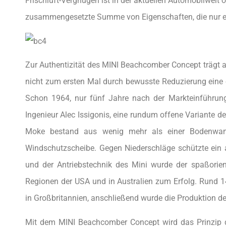
Frischluft-Vergnügen ist in der aktuellen Automobilwelt 
zusammengesetzte Summe von Eigenschaften, die nur ei
Zur Authentizität des MINI Beachcomber Concept trägt a
nicht zum ersten Mal durch bewusste Reduzierung eine 
Schon 1964, nur fünf Jahre nach der Markteinführung 
Ingenieur Alec Issigonis, eine rundum offene Variante d
Moke bestand aus wenig mehr als einer Bodenwanne
Windschutzscheibe. Gegen Niederschläge schützte ein 
und der Antriebstechnik des Mini wurde der spaßorien
Regionen der USA und in Australien zum Erfolg. Rund 
in Großbritannien, anschließend wurde die Produktion de
Mit dem MINI Beachcomber Concept wird das Prinzip de