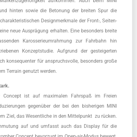
 Markenzugehörigkeit aufkommen. Auch beim MINI
d hinten sowie die Betonung der breiten Spur die
rakteristischen Designmerkmale der Front-, Seiten-
ine neue Ausprägung erhalten. Eine besonders breite
fassenden Karosserieumrahmung zur Fahrbahn hin
triebenen Konzeptstudie. Aufgrund der gesteigerten
och konsequenter für anspruchsvolle, besonders große
m Terrain genutzt werden.
tark.
er Concept ist auf maximalen Fahrspaß im Freien
duzierungen gegenüber der bei den bisherigen MINI
m Ziel, das Wesentliche in den Mittelpunkt zu rücken.
Anmutung auf und umfasst auch das Display für die
comber Concept bevorzugt im Open-air-Modus bewegt