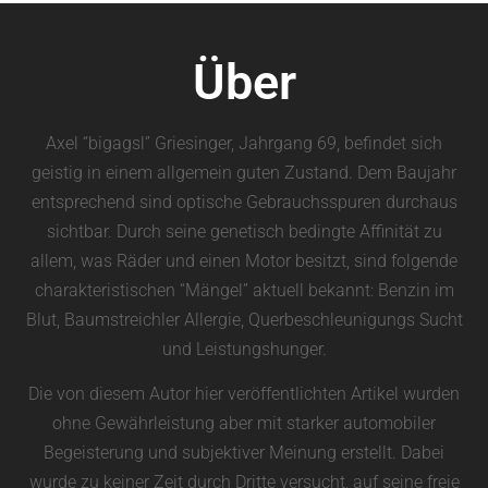
Über
Axel “bigagsl” Griesinger, Jahrgang 69, befindet sich
geistig in einem allgemein guten Zustand. Dem Baujahr
entsprechend sind optische Gebrauchsspuren durchaus
sichtbar. Durch seine genetisch bedingte Affinität zu
allem, was Räder und einen Motor besitzt, sind folgende
charakteristischen “Mängel” aktuell bekannt: Benzin im
Blut, Baumstreichler Allergie, Querbeschleunigungs Sucht
und Leistungshunger.
Die von diesem Autor hier veröffentlichten Artikel wurden
ohne Gewährleistung aber mit starker automobiler
Begeisterung und subjektiver Meinung erstellt. Dabei
wurde zu keiner Zeit durch Dritte versucht, auf seine freie