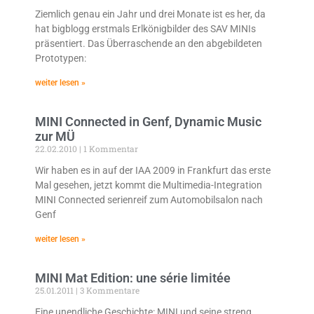
Ziemlich genau ein Jahr und drei Monate ist es her, da
hat bigblogg erstmals Erlkönigbilder des SAV MINIs
präsentiert. Das Überraschende an den abgebildeten
Prototypen:
weiter lesen »
MINI Connected in Genf, Dynamic Music
zur MÜ
22.02.2010
1 Kommentar
Wir haben es in auf der IAA 2009 in Frankfurt das erste
Mal gesehen, jetzt kommt die Multimedia-Integration
MINI Connected serienreif zum Automobilsalon nach
Genf
weiter lesen »
MINI Mat Edition: une série limitée
25.01.2011
3 Kommentare
Eine unendliche Geschichte: MINI und seine streng