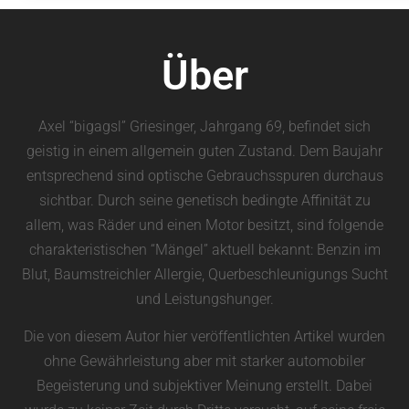
Über
Axel “bigagsl” Griesinger, Jahrgang 69, befindet sich
geistig in einem allgemein guten Zustand. Dem Baujahr
entsprechend sind optische Gebrauchsspuren durchaus
sichtbar. Durch seine genetisch bedingte Affinität zu
allem, was Räder und einen Motor besitzt, sind folgende
charakteristischen “Mängel” aktuell bekannt: Benzin im
Blut, Baumstreichler Allergie, Querbeschleunigungs Sucht
und Leistungshunger.
Die von diesem Autor hier veröffentlichten Artikel wurden
ohne Gewährleistung aber mit starker automobiler
Begeisterung und subjektiver Meinung erstellt. Dabei