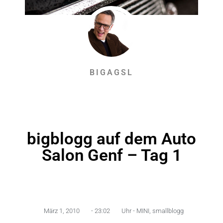
BIGAGSL
bigblogg auf dem Auto
Salon Genf – Tag 1
März 1, 2010
-
23:02
Uhr -
MINI
,
smallblogg