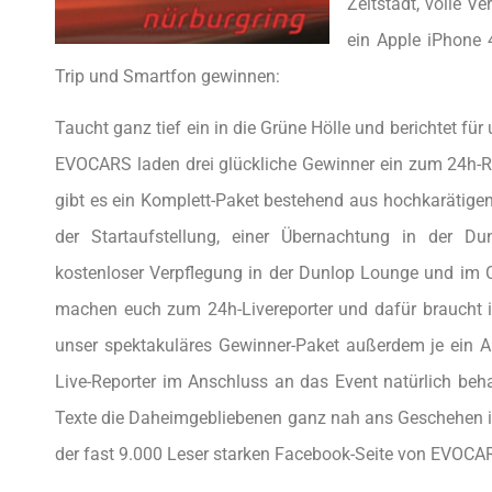
Zeltstadt, volle V
ein Apple iPhone 
Trip und Smartfon gewinnen:
Taucht ganz tief ein in die Grüne Hölle und berichtet fü
EVOCARS laden drei glückliche Gewinner ein zum 24h-R
gibt es ein Komplett-Paket bestehend aus hochkarätigen
der Startaufstellung, einer Übernachtung in der D
kostenloser Verpflegung in der Dunlop Lounge und im Cl
machen euch zum 24h-Livereporter und dafür braucht ihr
unser spektakuläres Gewinner-Paket außerdem je ein Ap
Live-Reporter im Anschluss an das Event natürlich beha
Texte die Daheimgebliebenen ganz nah ans Geschehen in 
der fast 9.000 Leser starken Facebook-Seite von EVOCA