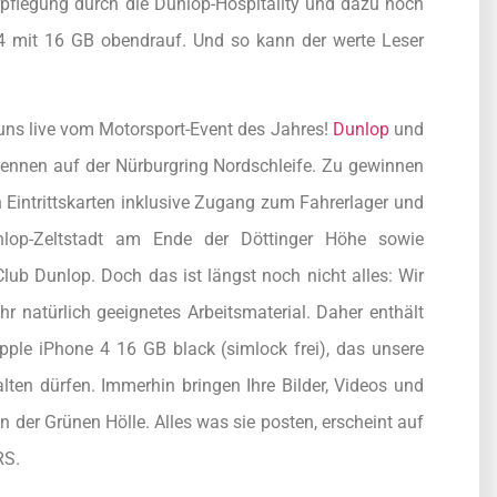
erpflegung durch die Dunlop-Hospitality und dazu noch
4 mit 16 GB obendrauf. Und so kann der werte Leser
r uns live vom Motorsport-Event des Jahres!
Dunlop
und
ennen auf der Nürburgring Nordschleife. Zu gewinnen
 Eintrittskarten inklusive Zugang zum Fahrerlager und
unlop-Zeltstadt am Ende der Döttinger Höhe sowie
ub Dunlop. Doch das ist längst noch nicht alles: Wir
 natürlich geeignetes Arbeitsmaterial. Daher enthält
ple iPhone 4 16 GB black (simlock frei), das unsere
lten dürfen. Immerhin bringen Ihre Bilder, Videos und
der Grünen Hölle. Alles was sie posten, erscheint auf
RS.