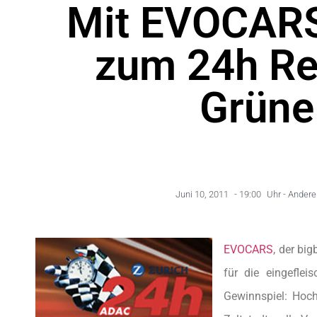
Mit EVOCARS
zum 24h Re
Grüne
Juni 10, 2011
-
19:00
Uhr -
Andere 
EVOCARS
, der bi
für die eingeflei
Gewinnspiel: Hoch