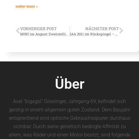
weiter lesen »
VORHERIGER POST
NÄCHSTER POST
MINI im August: Zweistelliges Plus
IAA 2011 im Rückspiegel – Teil 1: MINIs sportliche Linie
Über
Axel “bigagsl” Griesinger, Jahrgang 69, befindet sich
geistig in einem allgemein guten Zustand. Dem Baujahr
entsprechend sind optische Gebrauchsspuren durchaus
sichtbar. Durch seine genetisch bedingte Affinität zu
allem, was Räder und einen Motor besitzt, sind folgende