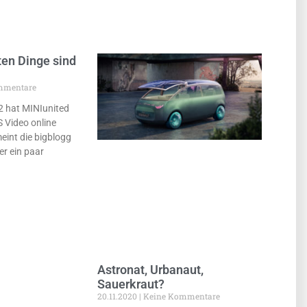
ten Dinge sind
mmentare
 2 hat MINIunited
S Video online
meint die bigblogg
r ein paar
Astronat, Urbanaut,
Sauerkraut?
20.11.2020
Keine Kommentare