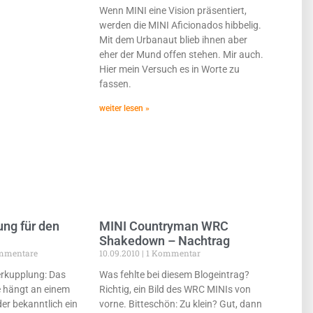
Wenn MINI eine Vision präsentiert,
werden die MINI Aficionados hibbelig.
Mit dem Urbanaut blieb ihnen aber
eher der Mund offen stehen. Mir auch.
Hier mein Versuch es in Worte zu
fassen.
weiter lesen »
ng für den
MINI Countryman WRC
Shakedown – Nachtrag
mmentare
10.09.2010
1 Kommentar
erkupplung: Das
Was fehlte bei diesem Blogeintrag?
e hängt an einem
Richtig, ein Bild des WRC MINIs von
er bekanntlich ein
vorne. Bitteschön: Zu klein? Gut, dann