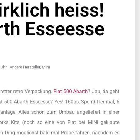
irklich heiss!
rth Esseesse
Uhr -
Andere Hersteller
,
MINI
dretter retro Verpackung.
Fiat 500 Abarth
? Jau, da geht
t 500 Abarth Esseesse? Yes! 160ps, Sperrdifferntial, 6
sanlage. Alles schön zum Umbau angeliefert in einer
rks Kits (noch so eine von Fiat bei MINI geklaute
o ein Ding möglichst bald mal Probe fahren, nachdem es