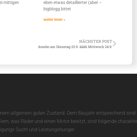
i mittigen
eben etwas detaillierter (aber –
bigblogg bittet
weiter lesen »
NÄCHSTER POST
dombo am Dienstag 23.9. äääh Mittwoch 24.9.
in einem allgemein guten Zustand. Dem Baujahr entsprechend sin
allem, was Räder und einen Motor besitzt, sind folgende charakte
unigungs Sucht und Leistungshunger.