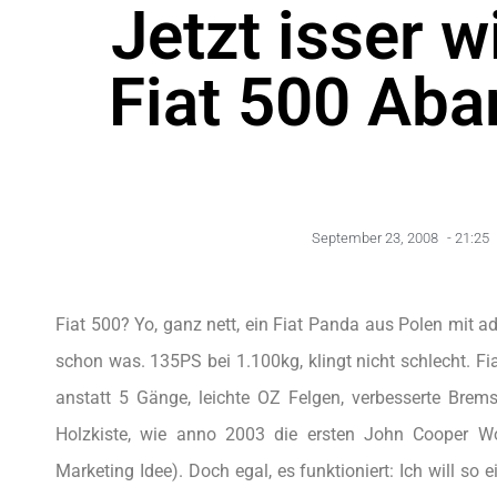
Jetzt isser w
Fiat 500 Aba
September 23, 2008
-
21:25
Fiat 500? Yo, ganz nett, ein Fiat Panda aus Polen mit a
schon was. 135PS bei 1.100kg, klingt nicht schlecht. Fia
anstatt 5 Gänge, leichte OZ Felgen, verbesserte Brem
Holzkiste, wie anno 2003 die ersten John Cooper Wo
Marketing Idee). Doch egal, es funktioniert: Ich will s