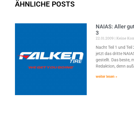
ÄHNLICHE POSTS
NAIAS: Aller gu
3
22.01.2009
Keine Ko
Nacht Teil 1 und Teil
jetzt das dritte NAIA
gestellt. Das beste, 
Redaktion, denn auße
weiter lesen »