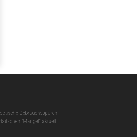
d optische Gebrauchsspuren
ristischen “Mängel” aktuell