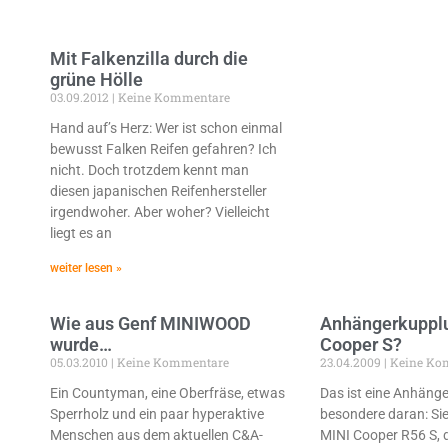
Mit Falkenzilla durch die
grüne Hölle
03.09.2012
Keine Kommentare
Hand auf’s Herz: Wer ist schon einmal
bewusst Falken Reifen gefahren? Ich
nicht. Doch trotzdem kennt man
diesen japanischen Reifenhersteller
irgendwoher. Aber woher? Vielleicht
liegt es an
weiter lesen »
Wie aus Genf MINIWOOD
Anhängerkupplu
wurde…
Cooper S?
05.03.2010
Keine Kommentare
23.04.2009
Keine Ko
Ein Countyman, eine Oberfräse, etwas
Das ist eine Anhäng
Sperrholz und ein paar hyperaktive
besondere daran: Si
Menschen aus dem aktuellen C&A-
MINI Cooper R56 S, d