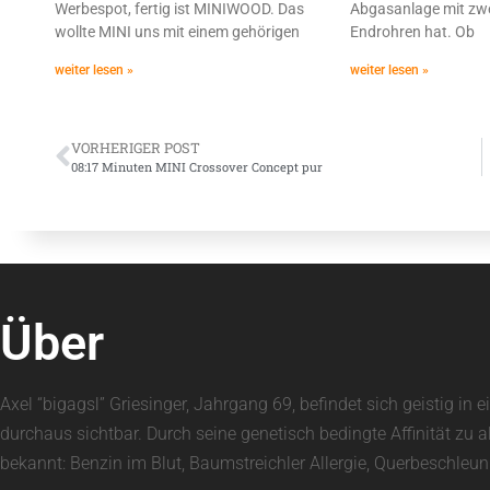
Werbespot, fertig ist MINIWOOD. Das
Abgasanlage mit zwe
wollte MINI uns mit einem gehörigen
Endrohren hat. Ob
weiter lesen »
weiter lesen »
VORHERIGER POST
08:17 Minuten MINI Crossover Concept pur
Über
Axel “bigagsl” Griesinger, Jahrgang 69, befindet sich geistig 
durchaus sichtbar. Durch seine genetisch bedingte Affinität zu 
bekannt: Benzin im Blut, Baumstreichler Allergie, Querbeschle