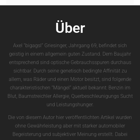
Über
Axel “bigagsl” Griesinger, Jahrgang 69, befindet sich
geistig in einem allgemein guten Zustand. Dem Baujahr
entsprechend sind optische Gebrauchsspuren durchaus
sichtbar. Durch seine genetisch bedingte Affinität zu
allem, was Räder und einen Motor besitzt, sind folgende
charakteristischen “Mängel” aktuell bekannt: Benzin im
Blut, Baumstreichler Allergie, Querbeschleunigungs Sucht
und Leistungshunger.
Die von diesem Autor hier veröffentlichten Artikel wurden
ohne Gewährleistung aber mit starker automobiler
Begeisterung und subjektiver Meinung erstellt. Dabei