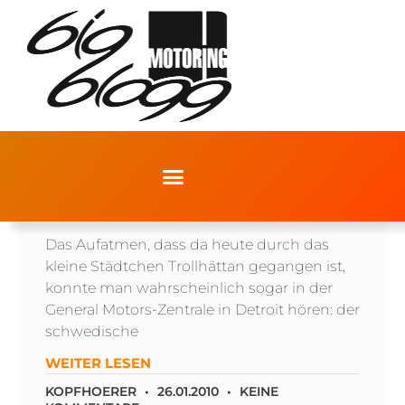
SPYKER KAUFT SAAB
Das Aufatmen, dass da heute durch das
kleine Städtchen Trollhättan gegangen ist,
konnte man wahrscheinlich sogar in der
General Motors-Zentrale in Detroit hören: der
schwedische
WEITER LESEN
KOPFHOERER
26.01.2010
KEINE