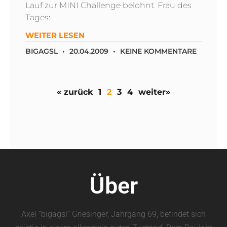
Lauf zur MINI Challenge belohnt. Frau des
Tages:
WEITER LESEN
BIGAGSL
20.04.2009
KEINE KOMMENTARE
« zurück
1
2
3
4
weiter»
Über
Axel “bigagsl” Griesinger, Jahrgang 69, befindet sich