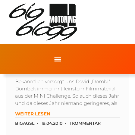
MINI CHALLENGE HOCKENHEIM, LAUF 2
Bekanntlich versorgt uns David „Dombi“
Dombek immer mit feinstem Filmmaterial
aus der MINI Challenge. So auch dieses Jahr
und da dieses Jahr niemand geringeres, als
WEITER LESEN
BIGAGSL
19.04.2010
1 KOMMENTAR