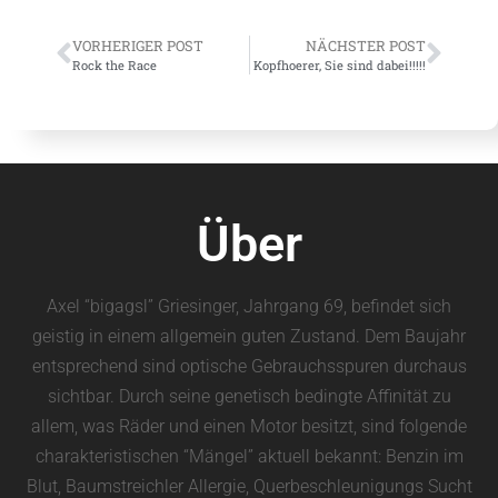
VORHERIGER POST
NÄCHSTER POST
Rock the Race
Kopfhoerer, Sie sind dabei!!!!!
Über
Axel “bigagsl” Griesinger, Jahrgang 69, befindet sich
geistig in einem allgemein guten Zustand. Dem Baujahr
entsprechend sind optische Gebrauchsspuren durchaus
sichtbar. Durch seine genetisch bedingte Affinität zu
allem, was Räder und einen Motor besitzt, sind folgende
charakteristischen “Mängel” aktuell bekannt: Benzin im
Blut, Baumstreichler Allergie, Querbeschleunigungs Sucht