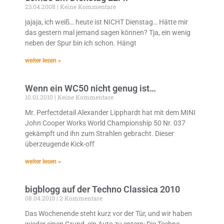
23.04.2008
Keine Kommentare
jajaja, ich weiß… heute ist NICHT Dienstag… Hätte mir
das gestern mal jemand sagen können? Tja, ein wenig
neben der Spur bin ich schon. Hängt
weiter lesen »
Wenn ein WC50 nicht genug ist…
10.01.2010
Keine Kommentare
Mr. Perfectdetail Alexander Lipphardt hat mit dem MINI
John Cooper Works World Championship 50 Nr. 037
gekämpft und ihn zum Strahlen gebracht. Dieser
überzeugende Kick-off
weiter lesen »
bigblogg auf der Techno Classica 2010
08.04.2010
2 Kommentare
Das Wochenende steht kurz vor der Tür, und wir haben
wieder einen Grund, ein Auto zu entern: Die Techno