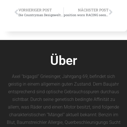
VORHERIGER POST
NÄCHSTER POST
Die Countryman Designwelten
position worx RACING seen by bigblogg
Über
Axel “bigagsl” Griesinger, Jahrgang 69, befindet sich
geistig in einem allgemein guten Zustand. Dem Baujahr
entsprechend sind optische Gebrauchsspuren durchaus
sichtbar. Durch seine genetisch bedingte Affinität zu
allem, was Räder und einen Motor besitzt, sind folgende
charakteristischen “Mängel” aktuell bekannt: Benzin im
Blut, Baumstreichler Allergie, Querbeschleunigungs Sucht